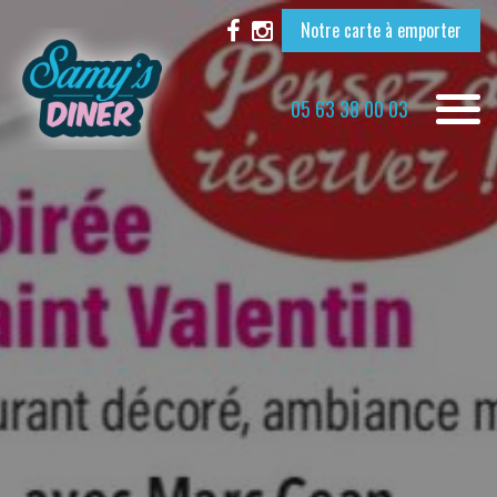
Notre carte à emporter
Toggle
05 63 38 00 03
naviga