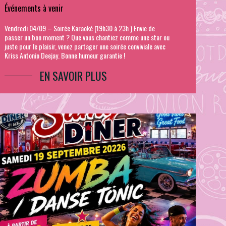
Événements à venir
Vendredi 04/09 – Soirée Karaoké (19h30 à 23h ) Envie de
passer un bon moment ? Que vous chantiez comme une star ou
juste pour le plaisir, venez partager une soirée conviviale avec
Kriss Antonio Deejay. Bonne humeur garantie !
EN SAVOIR PLUS