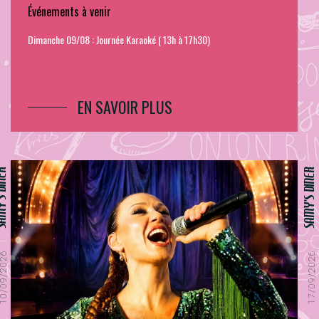
Événements à venir
Dimanche 09/08 : Journée Karaoké ( 13h à 17h30)
EN SAVOIR PLUS
S DINER
SAMY'S DINER
0/09/2026
17/09/2026