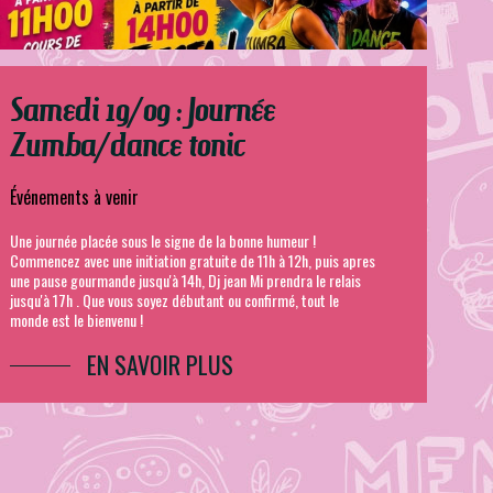
Samedi 19/09 : Journée
Zumba/dance tonic
Événements à venir
Une journée placée sous le signe de la bonne humeur !
Commencez avec une initiation gratuite de 11h à 12h, puis apres
une pause gourmande jusqu'à 14h, Dj jean Mi prendra le relais
jusqu'à 17h . Que vous soyez débutant ou confirmé, tout le
monde est le bienvenu !
EN SAVOIR PLUS