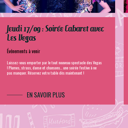
Jeudi 17/09 : Soirée Cabaret avec
Les Vegas
Événements à venir
Laissez-vous emporter par le tout nouveau spectacle des Vegas
! Plumes, strass, danse et chansons… une soirée festive à ne
pas manquer. Réservez votre table dès maintenant !
EN SAVOIR PLUS