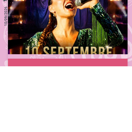
10/09/2026
Jeudi 10/09 : Tribute Celine dion
Événements à venir
Revivez les plus grands succès de Céline Dion avec plus d’1
heure de spectacle par Loëtitia ! Une belle soirée en musique
qui se poursuivra avec une ambiance DJ. Pensez à réserver !
EN SAVOIR PLUS