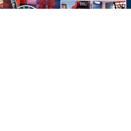
SAMY'S DINER
Zac de La Baute Avenue des Marranes (derrière
81990 Sequestre (Le)