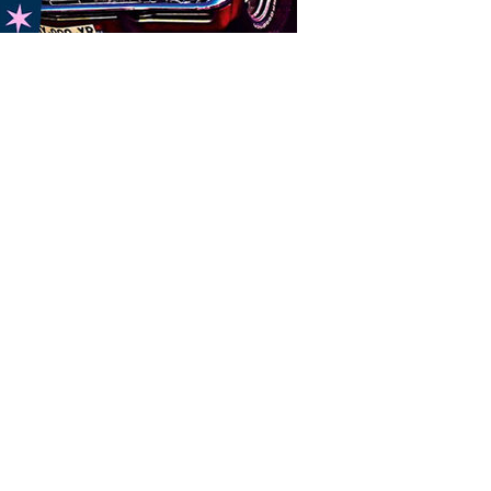
Ouvert 7j/7 - Terrasse
Du lundi au vendredi 12h - 14h30 - 19h - 2
 Décathlon)
Samedi et dimanche 11h45 - 23h00