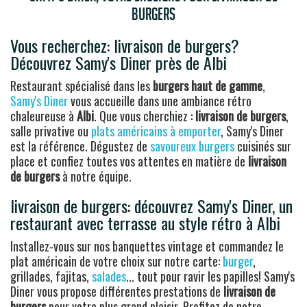
burgers
Vous recherchez: livraison de burgers?
Découvrez Samy's Diner près de Albi
Restaurant spécialisé dans les
burgers haut de gamme
,
Samy's Diner
vous accueille dans une ambiance rétro
chaleureuse à
Albi
. Que vous cherchiez :
livraison de burgers
,
salle privative ou
plats américains à emporter
, Samy's Diner
est la référence. Dégustez de
savoureux burgers
cuisinés sur
place et confiez toutes vos attentes en matière de
livraison
de burgers
à notre équipe.
livraison de burgers: découvrez Samy's Diner, un
restaurant avec terrasse au style rétro à Albi
Installez-vous sur nos banquettes vintage et commandez le
plat américain de votre choix sur notre carte:
burger
,
grillades, fajitas,
salades
... tout pour ravir les papilles! Samy's
Diner vous propose différentes prestations de
livraison de
burgers
pour votre plus grand plaisir. Profitez de notre