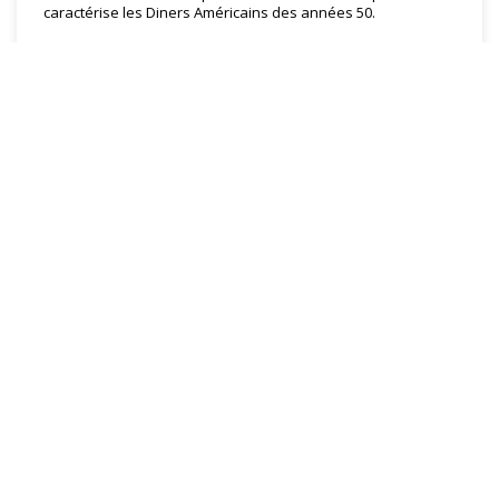
caractérise les Diners Américains des années 50.
EN SAVOIR PLUS
Votre restaurant américain à l’ambiance