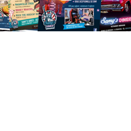
SAMY'S DINER
Zac de La Baute Avenue des Marranes (derrière Décathlon)