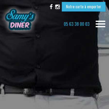
Notre carte à emporter
Toggle
05 63 38 00 03
naviga