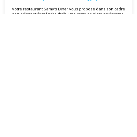
Votre restaurant Samy's Diner vous propose dans son cadre
accueillant et festif près d'Albi une carte de plats américains
typiques, et vous serez probablement surpris de la diversité
de délices que nous vous invitons à savourer sans retenue.
EN SAVOIR PLUS